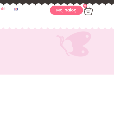
0
akt
Moj nalog