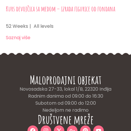
Kurs devojčica sa medom – izrada figurice od fondana
52 Weeks
All levels
Saznaj više
Maloprodajni objekat
Novosadska 27-33, lokal 1/B, 22320 Inđija
Radnim danima od 09:00 do 16:30
Subotom od 09:00 do 12:00
Nedeljom ne radimo
Društvene mreže