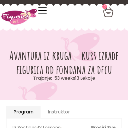
0
Avantura iz kruga – kurs izrade
figurica od fondana za decu
Trajanje:
53 weeks
13
Lekcije
Program
Instruktor
13 Sections
13 Lessons
Proširi Sve