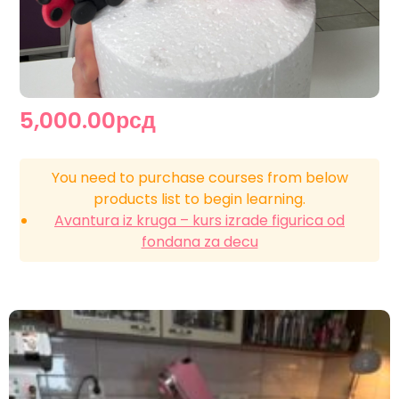
5,000.00рсд
You need to purchase courses from below
products list to begin learning.
Avantura iz kruga – kurs izrade figurica od
fondana za decu