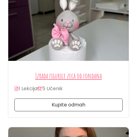
Izrada figurice zeca od fondana
1 Lekcija
5 Učenik
Kupite odmah