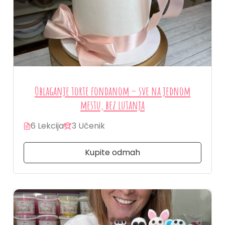
Oblaganje torte fondanom – sve na jednom
mestu, bez lutanja
6 Lekcija
3 Učenik
Kupite odmah