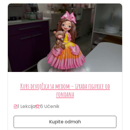
Kurs devojčica sa medom – izrada figurice od
fondana
1 Lekcija
6 Učenik
Kupite odmah