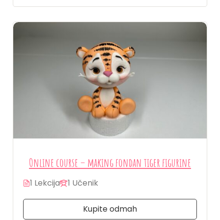
Online course – making fondan tiger figurine
1 Lekcija
1 Učenik
Kupite odmah