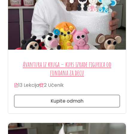
Avantura iz kruga – kurs izrade figurica od
fondana za decu
13 Lekcija
2 Učenik
Kupite odmah