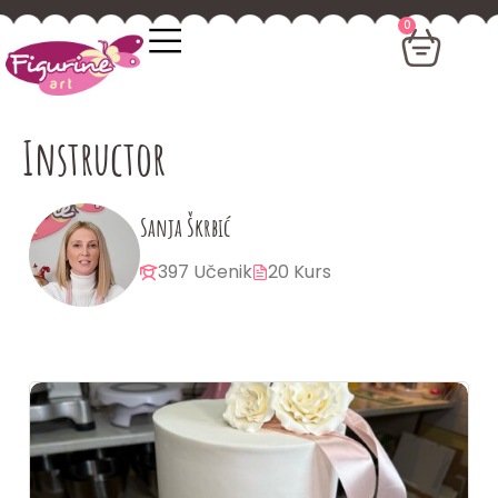
0
Instructor
Sanja Škrbić
397 Učenik
20 Kurs