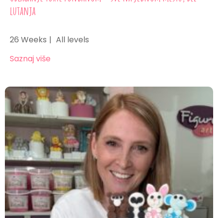
lutanja
26 Weeks
All levels
Saznaj više