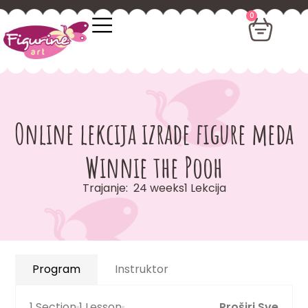
0
Online lekcija izrade figure meda
Winnie the Pooh
Trajanje:
24 weeks
1
Lekcija
Program
Instruktor
1 Section
1 Lesson
Proširi Sve