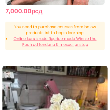
7,000.00рсд
You need to purchase courses from below
products list to begin learning.
Online kurs izrade figurice mede Winnie the
Pooh od fondana 6 meseci pristup