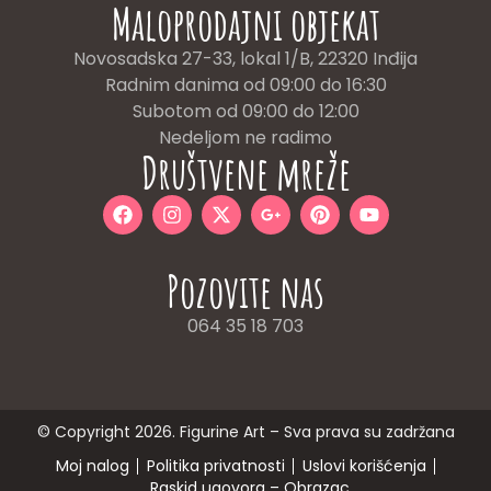
Maloprodajni objekat
Novosadska 27-33, lokal 1/B, 22320 Inđija
Radnim danima od 09:00 do 16:30
Subotom od 09:00 do 12:00
Nedeljom ne radimo
Društvene mreže
Pozovite nas
064 35 18 703
© Copyright 2026. Figurine Art – Sva prava su zadržana
Moj nalog
Politika privatnosti
Uslovi korišćenja
Raskid ugovora – Obrazac