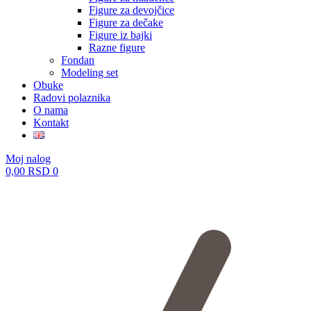
Figure za devojčice
Figure za dečake
Figure iz bajki
Razne figure
Fondan
Modeling set
Obuke
Radovi polaznika
O nama
Kontakt
Moj nalog
0,00
RSD
0