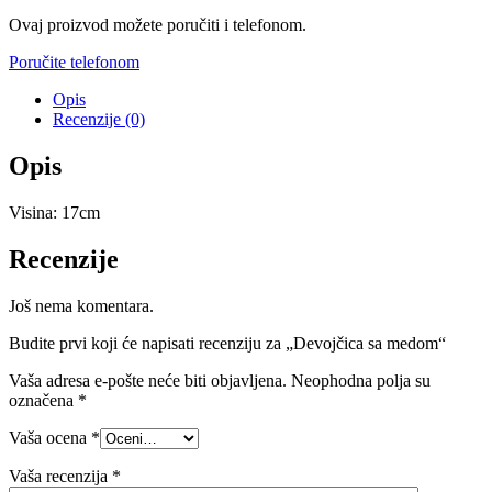
Ovaj proizvod možete poručiti i telefonom.
Poručite telefonom
Opis
Recenzije (0)
Opis
Visina: 17cm
Recenzije
Još nema komentara.
Budite prvi koji će napisati recenziju za „Devojčica sa medom“
Vaša adresa e-pošte neće biti objavljena.
Neophodna polja su
označena
*
Vaša ocena
*
Vaša recenzija
*