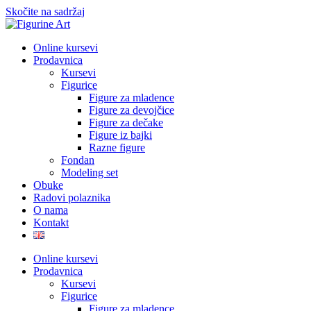
Skočite na sadržaj
Online kursevi
Prodavnica
Kursevi
Figurice
Figure za mladence
Figure za devojčice
Figure za dečake
Figure iz bajki
Razne figure
Fondan
Modeling set
Obuke
Radovi polaznika
O nama
Kontakt
Online kursevi
Prodavnica
Kursevi
Figurice
Figure za mladence