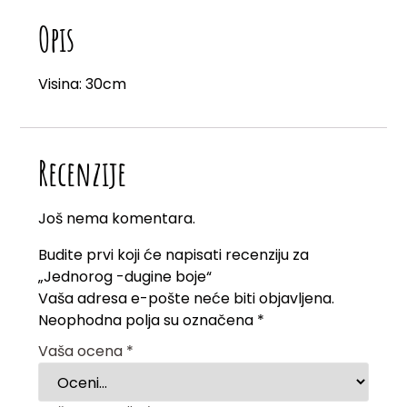
Opis
Visina: 30cm
Recenzije
Još nema komentara.
Budite prvi koji će napisati recenziju za
„Jednorog -dugine boje“
Vaša adresa e-pošte neće biti objavljena.
Neophodna polja su označena
*
Vaša ocena
*