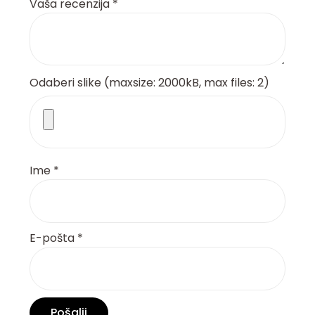
Vaša recenzija
*
Odaberi slike (maxsize: 2000kB, max files: 2)
Ime
*
E-pošta
*