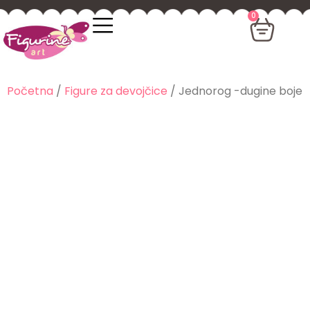
0
Početna
/
Figure za devojčice
/ Jednorog -dugine boje