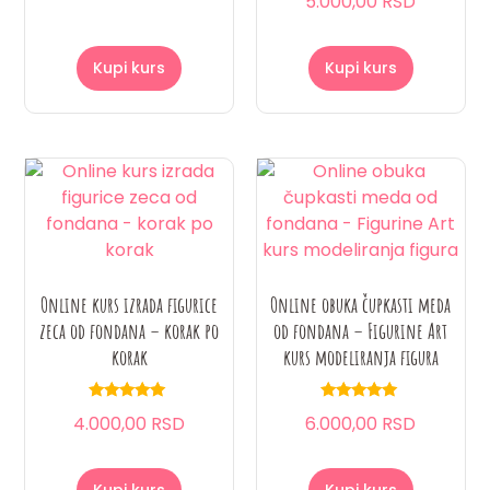
5.000,00 RSD
sa
4.75
od 5
Kupi kurs
Kupi kurs
Online kurs izrada figurice
Online obuka čupkasti meda
zeca od fondana – korak po
od fondana – Figurine Art
korak
kurs modeliranja figura
Ocenjeno
Ocenjeno
4.000,00 RSD
6.000,00 RSD
sa
sa
5.00
5.00
od 5
od 5