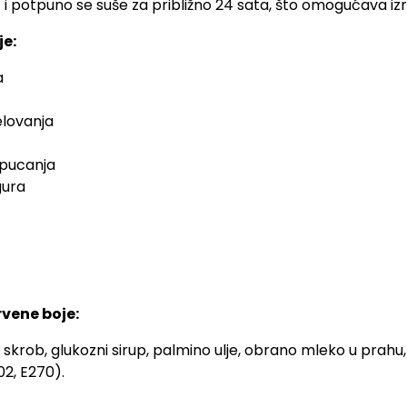
 i potpuno se suše za približno 24 sata, što omogućava izr
je:
a
lovanja
 pucanja
gura
vene boje:
krob, glukozni sirup, palmino ulje, obrano mleko u prahu, 
02, E270).