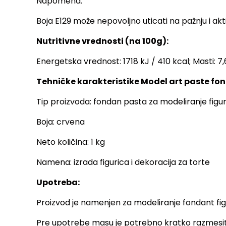
Napomena:
Boja E129 može nepovoljno uticati na pažnju i ak
Nutritivne vrednosti (na 100g):
Energetska vrednost: 1718 kJ / 410 kcal; Masti: 7,6 
Tehničke karakteristike Model art paste fon
Tip proizvoda: fondan pasta za modeliranje figu
Boja: crvena
Neto količina: 1 kg
Namena: izrada figurica i dekoracija za torte
Upotreba:
Proizvod je namenjen za modeliranje fondant figu
Pre upotrebe masu je potrebno kratko razmesiti