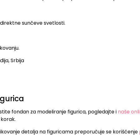
direktne sunčeve svetlosti.
kovanju.
ija, Srbija
igurica
stite fondan za modeliranje figurica, pogledajte i
naše onl
 korak.
ikovanje detalja na figuricama preporučuje se korišćenje