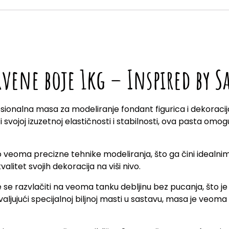
rvene boje 1kg – Inspired by S
ionalna masa za modeliranje fondant figurica i dekoracija 
svojoj izuzetnoj elastičnosti i stabilnosti, ova pasta omog
veoma precizne tehnike modeliranja, što ga čini idealnim
alitet svojih dekoracija na viši nivo.
 razvlačiti na veoma tanku debljinu bez pucanja, što je 
ljujući specijalnoj biljnoj masti u sastavu, masa je veoma