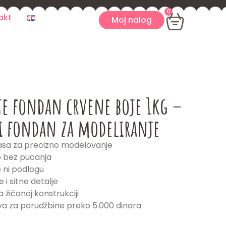
0
akt
Moj nalog
te fondan crvene boje 1kg –
i fondan za modeliranje
asa za precizno modelovanje
o bez pucanja
e ni podlogu
e i sitne detalje
 žičanoj konstrukciji
a za porudžbine preko 5.000 dinara