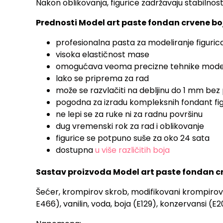
Nakon oblikovanja, figurice zadržavaju stabilnost
Prednosti Model art paste fondan crvene bo
profesionalna pasta za modeliranje figuric
visoka elastičnost mase
omogućava veoma precizne tehnike mode
lako se priprema za rad
može se razvlačiti na debljinu do 1 mm bez
pogodna za izradu kompleksnih fondant fi
ne lepi se za ruke ni za radnu površinu
dug vremenski rok za rad i oblikovanje
figurice se potpuno suše za oko 24 sata
dostupna
u više različitih boja
Sastav proizvoda Model art paste fondan cr
Šećer, krompirov skrob, modifikovani krompirov s
E466), vanilin, voda, boja (E129), konzervansi (E2