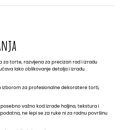
anja
za torte, razvijena za precizan rad i izradu
ućava lako oblikovanje detalja i izradu
 izborom za profesionalne dekoratere torti,
posebno važno kod izrade haljina, tekstura i
 podatna, ne lepi se za ruke ni za radnu površinu