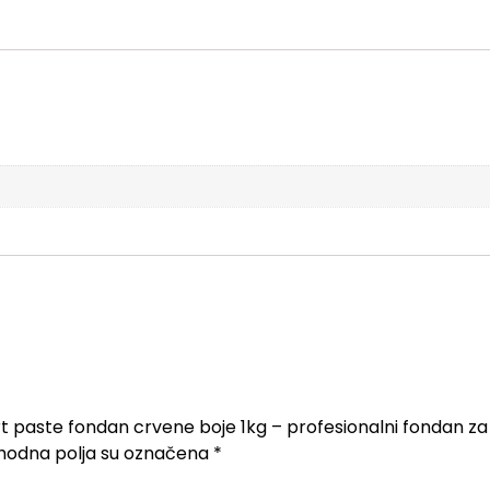
 art paste fondan crvene boje 1kg – profesionalni fondan z
odna polja su označena
*