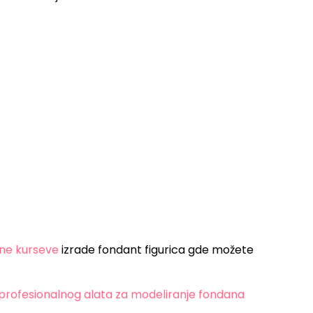
ine kurseve
izrade fondant figurica gde možete
profesionalnog alata za modeliranje fondana