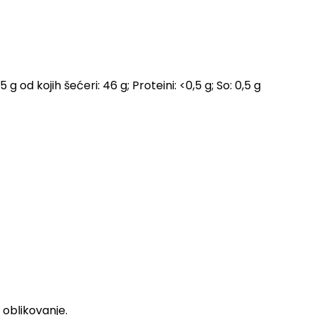
g od kojih šećeri: 46 g; Proteini: <0,5 g; So: 0,5 g
oblikovanje.