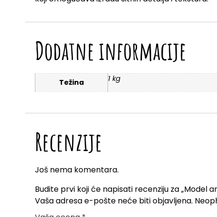
Dodatne informacije
1 kg
Težina
Recenzije
Još nema komentara.
Budite prvi koji će napisati recenziju za „Model
Vaša adresa e-pošte neće biti objavljena.
Neoph