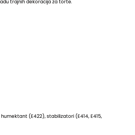
adu trajnih dekoracija za torte.
humektant (E422), stabilizatori (E414, E415,