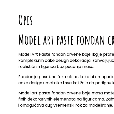
Opis
Model art paste fondan c
Model Art Paste fondan crvene boje 1kg je profes
kompleksnih cake design dekoracija. Zahvaljujući 
realističnih figurica bez pucanja mase.
Fondan je posebno formulisan kako bi omogućio 
cake design umetnike i sve koji žele da podignu kv
Model art paste fondan crvene boje masa može se
finih dekorativnih elemenata na figuricama. Zahva
i omogućava dug vremenski rok za modeliranje.