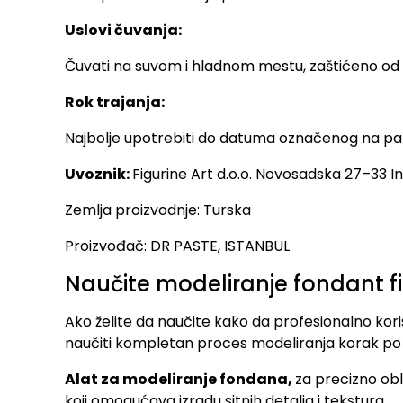
Uslovi čuvanja:
Čuvati na suvom i hladnom mestu, zaštićeno od 
Rok trajanja:
Najbolje upotrebiti do datuma označenog na pa
Uvoznik:
Figurine Art d.o.o. Novosadska 27–33 Inđ
Zemlja proizvodnje: Turska
Proizvođač: DR PASTE, ISTANBUL
Naučite modeliranje fondant f
Ako želite da naučite kako da profesionalno kori
naučiti kompletan proces modeliranja korak po
Alat za modeliranje fondana,
za precizno obl
koji omogućava izradu sitnih detalja i tekstura.