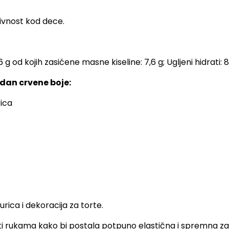
tivnost kod dece.
g od kojih zasićene masne kiseline: 7,6 g; Ugljeni hidrati: 85 
dan crvene boje:
rica
rica i dekoracija za torte.
 rukama kako bi postala potpuno elastična i spremna za 