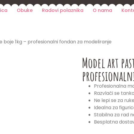
ica
Obuke
Radovi polaznika
O nama
Kont
 boje 1kg – profesionalni fondan za modeliranje
Model art pas
profesionaln
Profesionalna m
Razvlači se tank
Ne lepi se za ruk
Idealna za figuric
Stabilna za rad na
Besplatna dostav