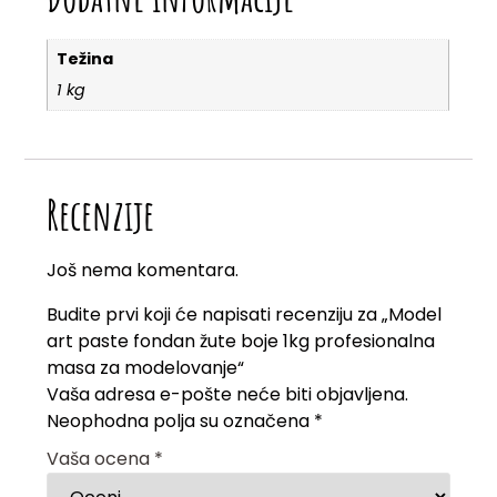
Težina
1 kg
Recenzije
Još nema komentara.
Budite prvi koji će napisati recenziju za „Model
art paste fondan žute boje 1kg profesionalna
masa za modelovanje“
Vaša adresa e-pošte neće biti objavljena.
Neophodna polja su označena
*
Vaša ocena
*