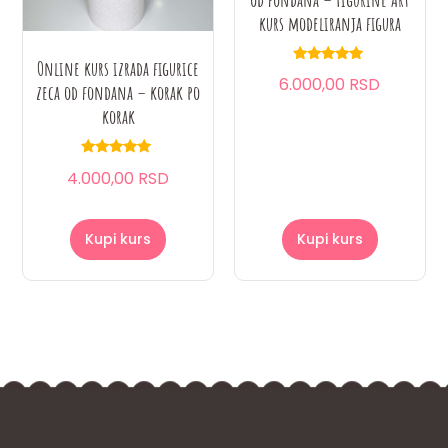
kurs modeliranja figura
Online kurs izrada figurice
Ocenjeno
6.000,00 RSD
sa
zeca od fondana – korak po
5.00
od 5
korak
Ocenjeno
4.000,00 RSD
sa
5.00
od 5
Kupi kurs
Kupi kurs