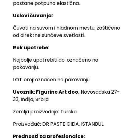
postane potpuno elastična.
Uslovi čuvanja:
Čuvati na suvom i hladnom mestu, zaštićeno
od direktne sunčeve svetlosti.
Rok upotrebe:
Najbolje upotrebiti do: označeno na
pakovanju.
LOT broj: označen na pakovanju.
Uvoznik: Figurine Art doo,
Novosadska 27-
33, Inđija, Srbija
Zemlja proizvodnje: Turska
Proizvođač: DR PASTE GIDA, ISTANBUL
Prednosti za profesionalce: