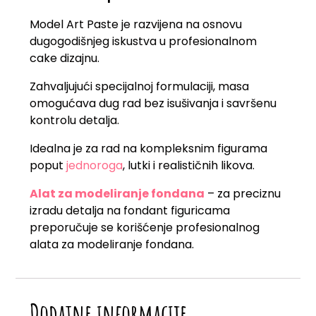
Model Art Paste je razvijena na osnovu
dugogodišnjeg iskustva u profesionalnom
cake dizajnu.
Zahvaljujući specijalnoj formulaciji, masa
omogućava dug rad bez isušivanja i savršenu
kontrolu detalja.
Idealna je za rad na kompleksnim figurama
poput
jednoroga
, lutki i realističnih likova.
Alat za modeliranje fondana
– za preciznu
izradu detalja na fondant figuricama
preporučuje se korišćenje profesionalnog
alata za modeliranje fondana.
Dodatne informacije