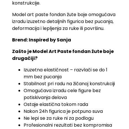
konstrukcije.
Model art paste fondan žute boje omogućava
izradu izuzetno detaljnih figurica bez pucanja,
deformacija i lepljenja za ruke ili površinu.
Brend: Inspired by Sanja
Zašto je Model Art Paste fondan žute boje
drugačiji?
Izuzetna elastičnost – razvlači se do 1
mm bez pucanja
Stabilnost pri radu na žičanoj konstrukciji
Omogućava izradu cele figure bez
potiskivanja delova
Ostaje elastična tokom rada
Nakon 24h figurica je potpuno suva
Ne lepi se za ruke ni za podlogu
Profesionalni rezultati bez kompromisa