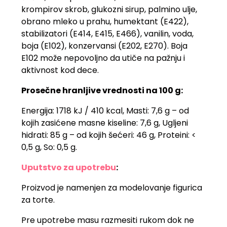
krompirov skrob, glukozni sirup, palmino ulje,
obrano mleko u prahu, humektant (E422),
stabilizatori (E414, E415, E466), vanilin, voda,
boja (E102), konzervansi (E202, E270). Boja
E102 može nepovoljno da utiče na pažnju i
aktivnost kod dece.
Prosečne hranljive vrednosti na 100 g:
Energija: 1718 kJ / 410 kcal, Masti: 7,6 g – od
kojih zasićene masne kiseline: 7,6 g, Ugljeni
hidrati: 85 g – od kojih šećeri: 46 g, Proteini: <
0,5 g, So: 0,5 g.
Uputstvo za upotrebu
:
Proizvod je namenjen za modelovanje figurica
za torte.
Pre upotrebe masu razmesiti rukom dok ne