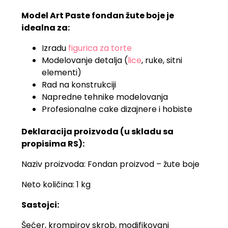
Model Art Paste fondan žute boje je
idealna za:
Izradu
figurica za torte
Modelovanje detalja (
lice
, ruke, sitni
elementi)
Rad na konstrukciji
Napredne tehnike modelovanja
Profesionalne cake dizajnere i hobiste
Deklaracija proizvoda (u skladu sa
propisima RS):
Naziv proizvoda: Fondan proizvod – žute boje
Neto količina: 1 kg
Sastojci:
Šećer, krompirov skrob, modifikovani