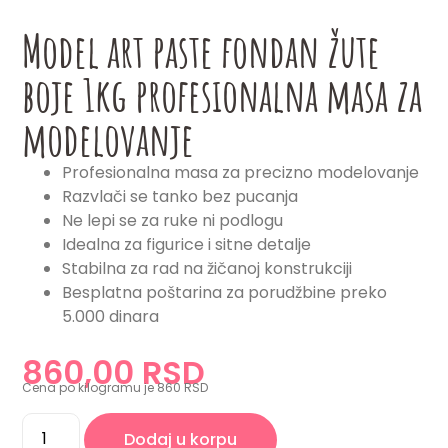
Model art paste fondan žute
boje 1kg profesionalna masa za
modelovanje
Profesionalna masa za precizno modelovanje
Razvlači se tanko bez pucanja
Ne lepi se za ruke ni podlogu
Idealna za figurice i sitne detalje
Stabilna za rad na žičanoj konstrukciji
Besplatna poštarina za porudžbine preko
5.000 dinara
860,00 RSD
Cena po kilogramu je 860 RSD
Dodaj u korpu