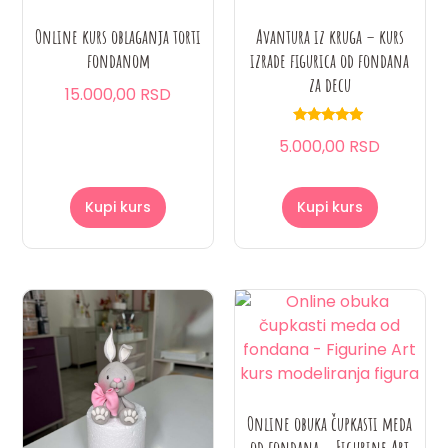
Online kurs oblaganja torti
Avantura iz kruga – kurs
fondanom
izrade figurica od fondana
za decu
15.000,00 RSD
Ocenjeno
5.000,00 RSD
sa
4.75
od 5
Kupi kurs
Kupi kurs
Online obuka čupkasti meda
od fondana – Figurine Art