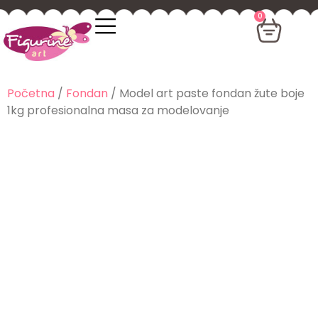
0
Početna
/
Fondan
/ Model art paste fondan žute boje
1kg profesionalna masa za modelovanje