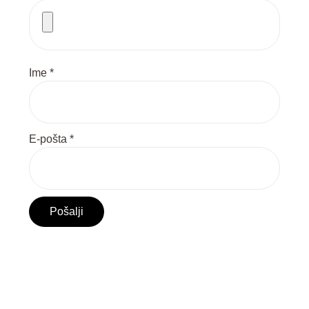
Ime
*
E-pošta
*