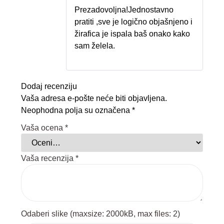
5
od 5
Prezadovoljna!Jednostavno
pratiti ,sve je logično objašnjeno i
žirafica je ispala baš onako kako
sam želela.
Dodaj recenziju
Vaša adresa e-pošte neće biti objavljena.
Neophodna polja su označena
*
Vaša ocena
*
Vaša recenzija
*
Odaberi slike (maxsize: 2000kB, max files: 2)