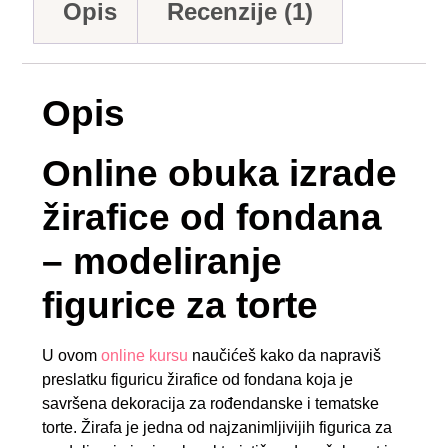
Opis
Recenzije (1)
Opis
Online obuka izrade
žirafice od fondana
– modeliranje
figurice za torte
U ovom
online kursu
naučićeš kako da napraviš
preslatku figuricu žirafice od fondana koja je
savršena dekoracija za rođendanske i tematske
torte. Žirafa je jedna od najzanimljivijih figurica za