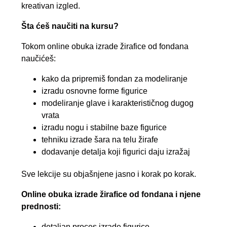
kreativan izgled.
Šta ćeš naučiti na kursu?
Tokom online obuka izrade žirafice od fondana
naučićeš:
kako da pripremiš fondan za modeliranje
izradu osnovne forme figurice
modeliranje glave i karakterističnog dugog
vrata
izradu nogu i stabilne baze figurice
tehniku izrade šara na telu žirafe
dodavanje detalja koji figurici daju izražaj
Sve lekcije su objašnjene jasno i korak po korak.
Online obuka izrade žirafice od fondana i njene
prednosti:
detaljan proces izrade figurice