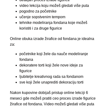
video lekcija koju možeš gledati više puta
pogodno za početnike
učenje sopstvenim tempom
tehnike modeliranja fondana koje možeš
koristiti i za druge figurice
Online obuka izrade žirafice od fondana je idealna
za:
početnike koji žele da nauče modeliranje
fondana
dekoratere torti koji žele nove ideje za
figurice
ljubitelje kreativnog rada sa fondanom
sve koji žele unaprediti dekoraciju torti
Nakon kupovine dobijaš pristup online lekciji 6
meseci gde možeš pratiti ceo proces izrade figurice
žirafice od fondana. Video možeš gledati više puta