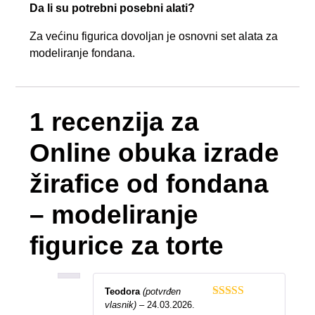
Da li su potrebni posebni alati?
Za većinu figurica dovoljan je osnovni set alata za
modeliranje fondana.
1 recenzija za
Online obuka izrade
žirafice od fondana
– modeliranje
figurice za torte
Teodora
(potvrđen
vlasnik)
–
24.03.2026.
Ocenjeno sa