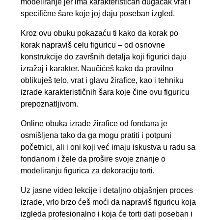
modeliranje jer ima karakterističan dugačak vrat i
specifične šare koje joj daju poseban izgled.
Kroz ovu obuku pokazaću ti kako da korak po
korak napraviš celu figuricu – od osnovne
konstrukcije do završnih detalja koji figurici daju
izražaj i karakter. Naučićeš kako da pravilno
oblikuješ telo, vrat i glavu žirafice, kao i tehniku
izrade karakterističnih šara koje čine ovu figuricu
prepoznatljivom.
Online obuka izrade žirafice od fondana je
osmišljena tako da ga mogu pratiti i potpuni
početnici, ali i oni koji već imaju iskustva u radu sa
fondanom i žele da prošire svoje znanje o
modeliranju figurica za dekoraciju torti.
Uz jasne video lekcije i detaljno objašnjen proces
izrade, vrlo brzo ćeš moći da napraviš figuricu koja
izgleda profesionalno i koja će torti dati poseban i