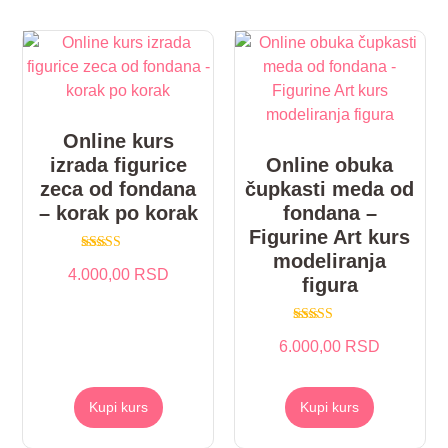
Online kurs
izrada figurice
Online obuka
zeca od fondana
čupkasti meda od
– korak po korak
fondana –
Figurine Art kurs
modeliranja
Ocenjeno sa
4.000,00 RSD
5.00
figura
od 5
Ocenjeno sa
6.000,00 RSD
5.00
od 5
Kupi kurs
Kupi kurs