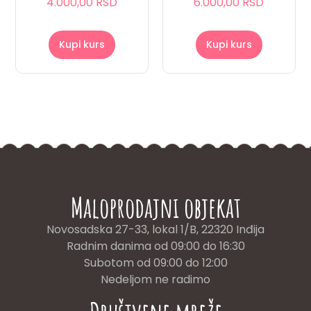
4.000,00 RSD
6.000,00 RSD
sa
sa
5.00
5.00
od 5
od 5
Kupi kurs
Kupi kurs
Maloprodajni objekat
Novosadska 27-33, lokal 1/B, 22320 Inđija
Radnim danima od 09:00 do 16:30
Subotom od 09:00 do 12:00
Nedeljom ne radimo