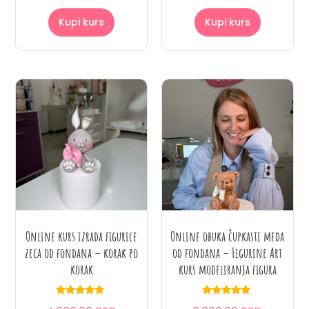
Kupi kurs
Kupi kurs
Online kurs izrada figurice
Online obuka čupkasti meda
zeca od fondana – korak po
od fondana – Figurine Art
korak
kurs modeliranja figura
Ocenjeno
Ocenjeno