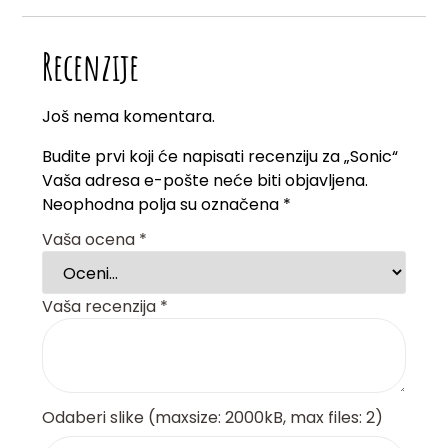
Recenzije
Još nema komentara.
Budite prvi koji će napisati recenziju za „Sonic“
Vaša adresa e-pošte neće biti objavljena.
Neophodna polja su označena
*
Vaša ocena
*
Vaša recenzija
*
Odaberi slike (maxsize: 2000kB, max files: 2)