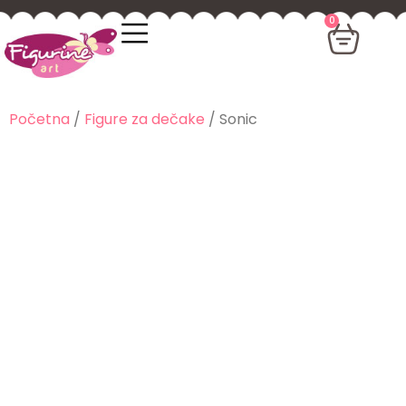
0
Početna
/
Figure za dečake
/ Sonic