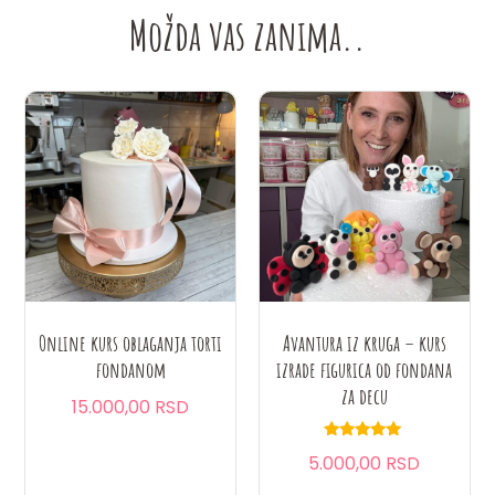
Možda vas zanima..
Online kurs oblaganja torti
Avantura iz kruga – kurs
fondanom
izrade figurica od fondana
za decu
15.000,00 RSD
Ocenjeno
5.000,00 RSD
sa
4.75
od 5